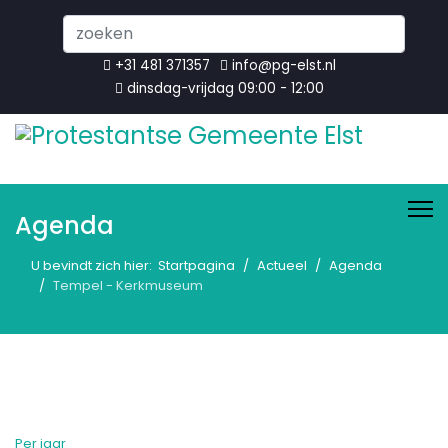
Search
...
+31 481 371357
info@pg-elst.nl
dinsdag-vrijdag 09:00 - 12:00
Agenda
U bevindt zich hier:
Startpagina
Actueel
Agenda
Tempel - Kerkmuseum
Per jaar