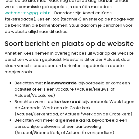
later op de site, maar vaak nog dezelfde dag. Dat kan omdat
we als commissie gekoppeld zijn aan één mailadres:
webmaster@pg-elst.nl
. Daardoor zijn Annet en Kees
(tekstredactie), Jes en Rob (techniek) en snel op de hoogte van
de berichten die binnenkomen. Stuur daarom je berichten voor
de website altijd naar dit adres.
Soort bericht en plaats op de website
Annet en Kees nemen in overleg het besluit waar op de website
berichten worden geplaatst. Meestal is dit onder Actueel, daar
staan verschillende soorten berichten; ingedeeld in aparte
mapjes zoals:
Berichten met
nieuwswaarde
, bijvoorbeeld er komt een
activiteit of er is een vacature (Actueel/Nieuws, of
Actueel/Vacatures)
Berichten vanuit de
kerkenraad
, bijvoorbeeld Week tegen
de Armoede, Werk aan de Grote kerk
(Actueel/Kerkenraad, of Actueel/Werk aan de Grote kerk)
Berichten van meer
algemene aard
, bijvoorbeeld een
persoonlijke belevenis of een aanbeveling
(Actueel/Groene Kerk, of Actueel/Lezerspodium)