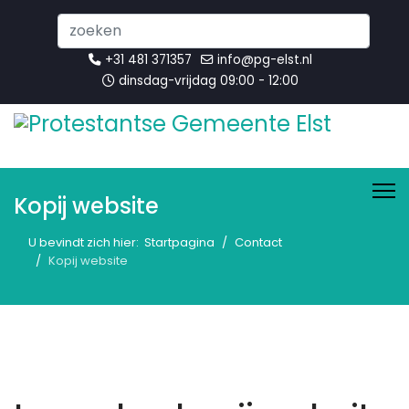
Search
...
+31 481 371357
info@pg-elst.nl
dinsdag-vrijdag 09:00 - 12:00
Kopij website
U bevindt zich hier:
Startpagina
Contact
Kopij website