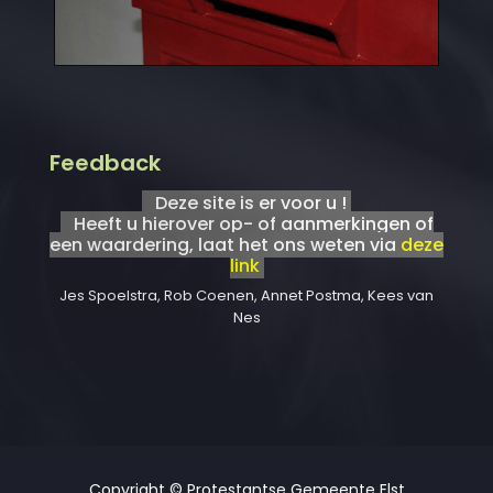
Feedback
Deze site is er voor u !
Heeft u hierover op- of aanmerkingen of
een waardering, laat het ons weten via
deze
link
Jes Spoelstra, Rob Coenen, Annet Postma, Kees van
Nes
Copyright © Protestantse Gemeente Elst