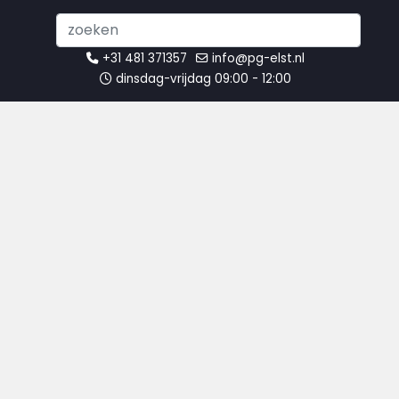
Search
...
+31 481 371357
info@pg-elst.nl
dinsdag-vrijdag 09:00 - 12:00
Over ons
U bevindt zich hier:
Startpagina
Jeugd
Over ons