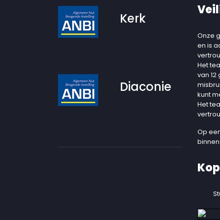
Veil
Kerk
Onze g
en is 
vertro
Het te
van 12
Diaconie
misbru
kunt m
Het te
vertro
Op een
binnen
Kop
St