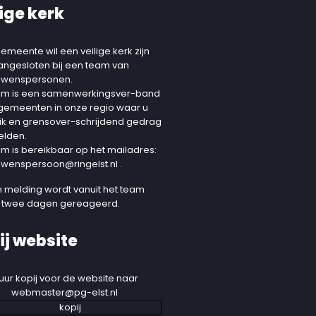
ige kerk
emeente wil een veilige kerk zijn
aangesloten bij een team van
uwenspersonen.
am is een samenwerkingsver-band
 gemeenten in onze regio waar u
ik en grensover-schrijdend gedrag
elden.
am is bereikbaar op het mailadres:
uwenspersoon@ringelst.nl
.
 melding wordt vanuit het team
 twee dagen gereageerd.
ij website
uur kopij voor de website naar
webmaster@pg-elst.nl