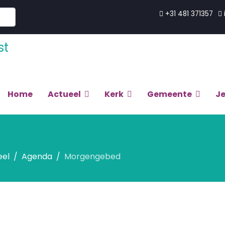
+31 481 371357
Home
Actueel
Kerk
Gemeente
J
eel
Agenda
Morgengebed