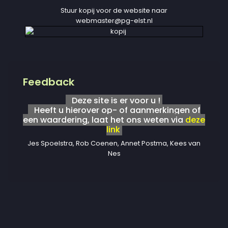
Stuur kopij voor de website naar
webmaster@pg-elst.nl
Feedback
Deze site is er voor u !
Heeft u hierover op- of aanmerkingen of
een waardering, laat het ons weten via
deze
link
Jes Spoelstra, Rob Coenen, Annet Postma, Kees van
Nes