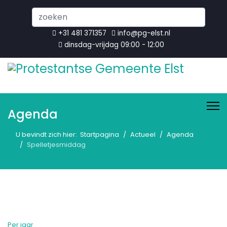
Search
...
+31 481 371357
info@pg-elst.nl
dinsdag-vrijdag 09:00 - 12:00
Agenda
U bevindt zich hier:
Startpagina
Actueel
Agenda
Spelletjesmiddag
Per jaar