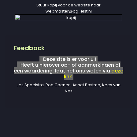
Stuur kopij voor de website naar
webmaster@pg-elst.nl
Feedback
Deze site is er voor u !
Heeft u hierover op- of aanmerkingen of
een waardering, laat het ons weten via
deze
link
Jes Spoelstra, Rob Coenen, Annet Postma, Kees van
Nes