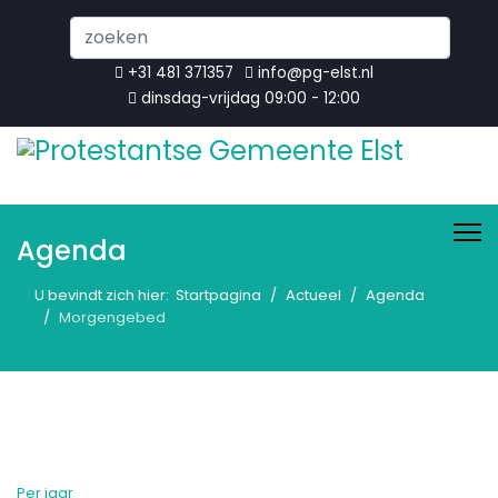
Search
...
+31 481 371357
info@pg-elst.nl
dinsdag-vrijdag 09:00 - 12:00
Agenda
U bevindt zich hier:
Startpagina
Actueel
Agenda
Morgengebed
Per jaar