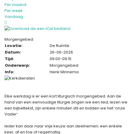
Per maand
Per week
Vandaag
Morgengebed
Locatie:
De Ruimte
Datum:
26-06-2026
Tijd:
09:00-09:15
Onderwerp:
Morgengebed
Info:
Henk Minnema
Elke werkdag is er een kort liturgisch morgengebed. Aan de
hand van een eenvoudige liturgie zingen we een lied, lezen we
een bijbeltekst, zijn enkele minuten stil en bidden we het ‘onze
Vader’.
Ieder kan daar naar vrije keuze aan deelnemen; een enkele
keer, af en toe of regelmatig.