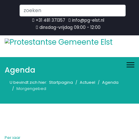
Search
...
+31 481 371357
info@pg-elst.nl
dinsdag-vrijdag 09:00 - 12:00
Agenda
U bevindt zich hier:
Startpagina
Actueel
Agenda
Morgengebed
Per jaar