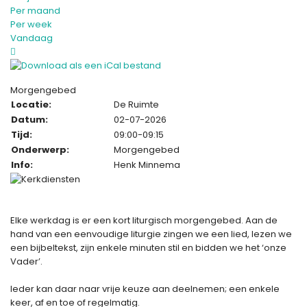
Per maand
Per week
Vandaag
Morgengebed
Locatie:
De Ruimte
Datum:
02-07-2026
Tijd:
09:00-09:15
Onderwerp:
Morgengebed
Info:
Henk Minnema
Elke werkdag is er een kort liturgisch morgengebed. Aan de
hand van een eenvoudige liturgie zingen we een lied, lezen we
een bijbeltekst, zijn enkele minuten stil en bidden we het ‘onze
Vader’.
Ieder kan daar naar vrije keuze aan deelnemen; een enkele
keer, af en toe of regelmatig.