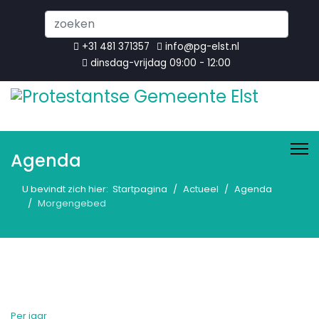
Search
...
+31 481 371357
info@pg-elst.nl
dinsdag-vrijdag 09:00 - 12:00
Agenda
U bevindt zich hier:
Startpagina
Actueel
Agenda
Morgengebed
Per jaar