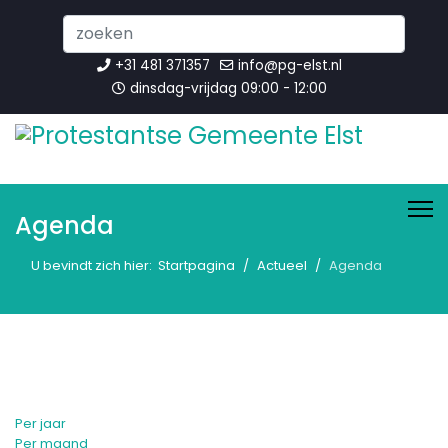
Search
...
+31 481 371357
info@pg-elst.nl
dinsdag-vrijdag 09:00 - 12:00
Agenda
U bevindt zich hier:
Startpagina
Actueel
Agenda
Per jaar
Per maand