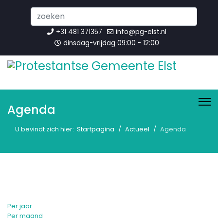
Search
...
+31 481 371357
info@pg-elst.nl
dinsdag-vrijdag 09:00 - 12:00
Agenda
U bevindt zich hier:
Startpagina
Actueel
Agenda
Per jaar
Per maand