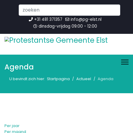
Search
...
+31 481 371357
info@pg-elst.nl
dinsdag-vrijdag 09:00 - 12:00
Agenda
U bevindt zich hier:
Startpagina
Actueel
Agenda
Per jaar
Per maand