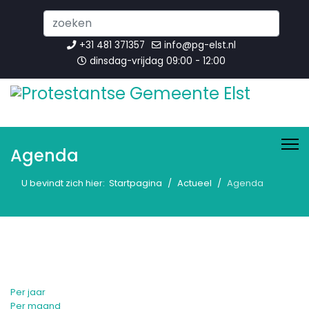
Search
...
+31 481 371357
info@pg-elst.nl
dinsdag-vrijdag 09:00 - 12:00
Agenda
U bevindt zich hier:
Startpagina
Actueel
Agenda
Per jaar
Per maand