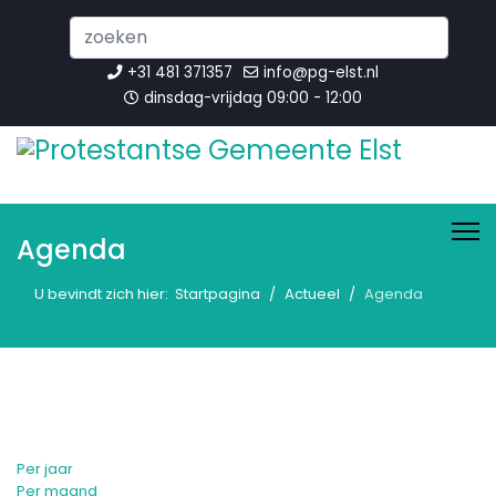
Search
...
+31 481 371357
info@pg-elst.nl
dinsdag-vrijdag 09:00 - 12:00
Agenda
U bevindt zich hier:
Startpagina
Actueel
Agenda
Per jaar
Per maand