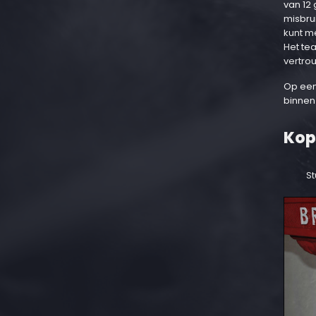
van 12
misbru
kunt m
Het te
vertro
Op een
binnen
Kop
St