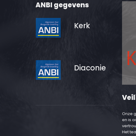
ANBI gegevens
Kerk
Diaconie
Veil
Onze g
en is 
vertro
Het te