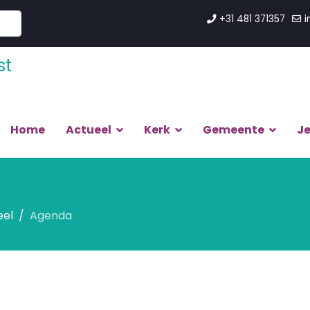
+31 481 371357
i
Home
Actueel
Kerk
Gemeente
J
eel
Agenda