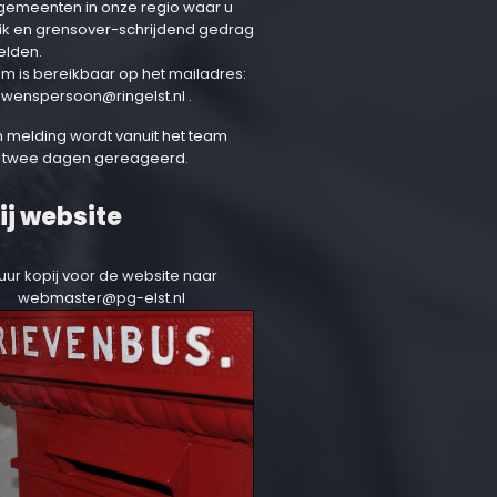
 gemeenten in onze regio waar u
ik en grensover-schrijdend gedrag
elden.
am is bereikbaar op het mailadres:
uwenspersoon@ringelst.nl
.
 melding wordt vanuit het team
 twee dagen gereageerd.
ij website
uur kopij voor de website naar
webmaster@pg-elst.nl