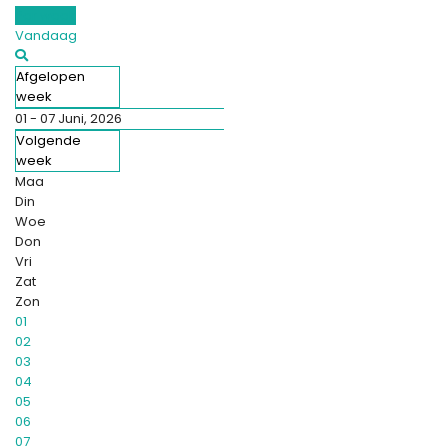
Per week
Vandaag
Afgelopen
week
01 - 07 Juni, 2026
Volgende
week
Maa
Din
Woe
Don
Vri
Zat
Zon
01
02
03
04
05
06
07