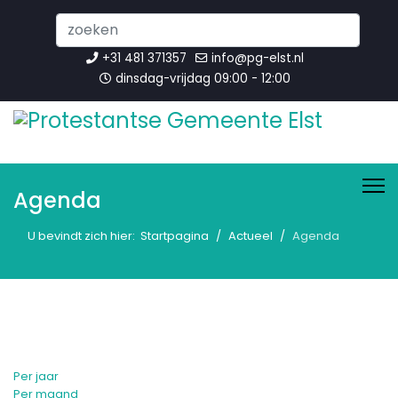
Search
...
+31 481 371357
info@pg-elst.nl
dinsdag-vrijdag 09:00 - 12:00
Agenda
U bevindt zich hier:
Startpagina
Actueel
Agenda
Per jaar
Per maand