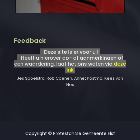
Feedback
Deze site is er voor u !
Heeft u hierover op- of aanmerkingen of
een waardering, laat het ons weten via
deze
link
Jes Spoelstra, Rob Coenen, Annet Postma, Kees van
Nes
Copyright © Protestantse Gemeente Elst