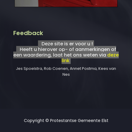
Feedback
Deze site is er voor u !
Heeft u hierover op- of aanmerkingen of
een waardering, laat het ons weten via
deze
link
Jes Spoelstra, Rob Coenen, Annet Postma, Kees van
Nes
Copyright © Protestantse Gemeente Elst