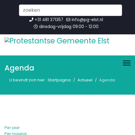
Search
...
+31 481 371357
info@pg-elst.nl
dinsdag-vrijdag 09:00 - 12:00
Agenda
U bevindt zich hier:
Startpagina
Actueel
Agenda
Per jaar
Per maand