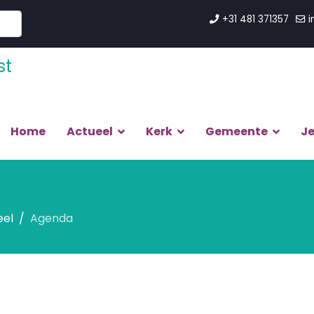
+31 481 371357
i
Home
Actueel
Kerk
Gemeente
J
eel
Agenda