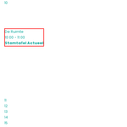
10
De Ruimte
10:00 - 11:00
Stamtafel Actueel
11
12
13
14
15