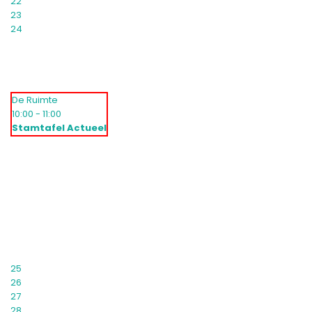
22
23
24
De Ruimte
10:00 - 11:00
Stamtafel Actueel
25
26
27
28