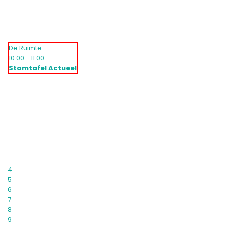
De Ruimte
10:00 - 11:00
Stamtafel Actueel
4
5
6
7
8
9