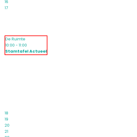
16
17
De Ruimte
10:00 - 11:00
Stamtafel Actueel
18
19
20
21