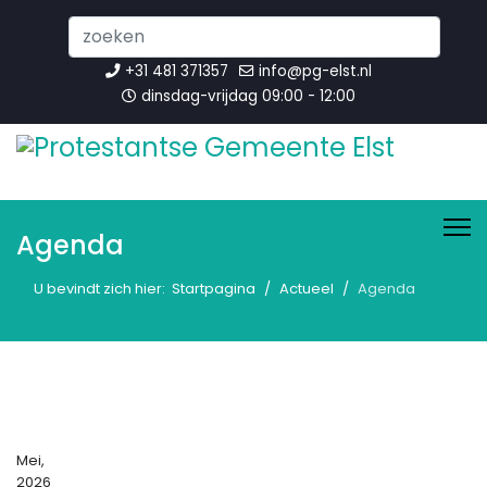
Search
...
+31 481 371357
info@pg-elst.nl
dinsdag-vrijdag 09:00 - 12:00
Agenda
U bevindt zich hier:
Startpagina
Actueel
Agenda
Mei,
2026