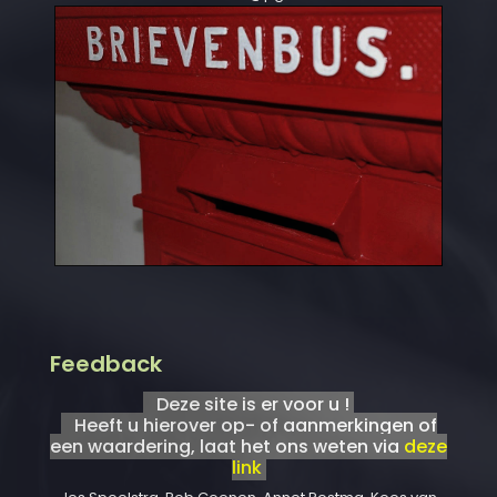
Feedback
Deze site is er voor u !
Heeft u hierover op- of aanmerkingen of
een waardering, laat het ons weten via
deze
link