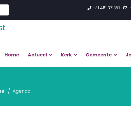
+31 481 371357
i
Home
Actueel
Kerk
Gemeente
J
eel
Agenda