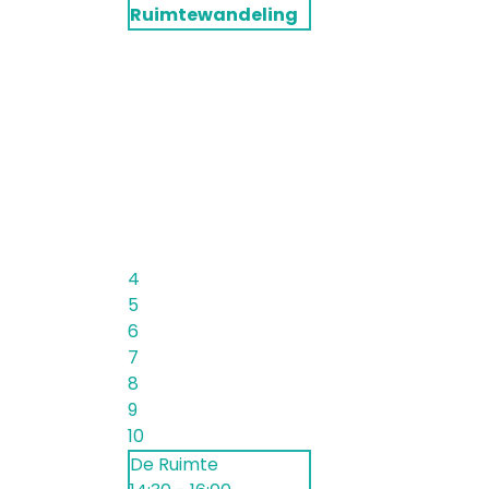
Ruimtewandeling
4
5
6
7
8
9
10
De Ruimte