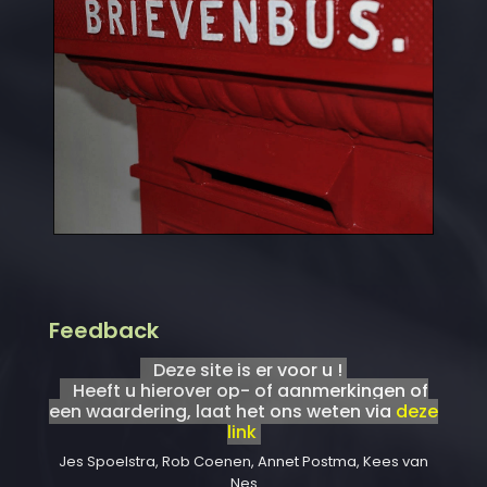
Feedback
Deze site is er voor u !
Heeft u hierover op- of aanmerkingen of
een waardering, laat het ons weten via
deze
link
Jes Spoelstra, Rob Coenen, Annet Postma, Kees van
Nes