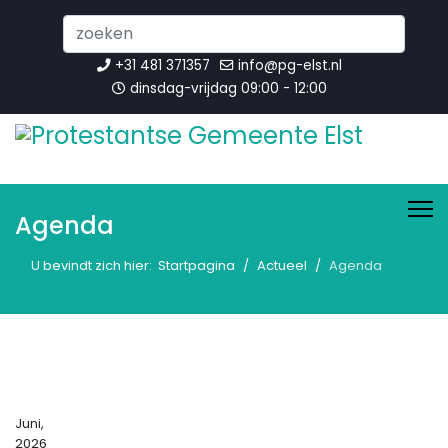
Search
...
+31 481 371357
info@pg-elst.nl
dinsdag-vrijdag 09:00 - 12:00
Agenda
U bevindt zich hier:
Startpagina
Actueel
Agenda
Juni,
2026