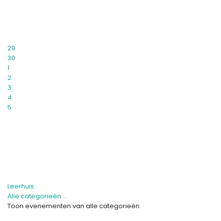
29
30
1
2
3
4
5
Leerhuis
Alle categorieën ...
Toon evenementen van alle categorieën