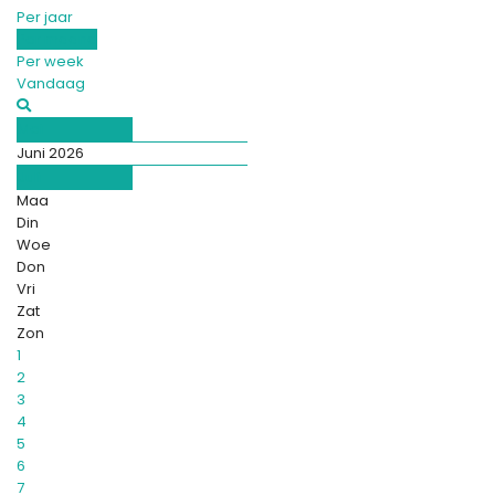
Per jaar
Per maand
Per week
Vandaag
Mei
Juni 2026
Juli
Maa
Din
Woe
Don
Vri
Zat
Zon
1
2
3
4
5
6
7